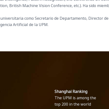
ion, British Machine Vision Conference, etc.). Ha sido miembr
niversitaria como Secretario de Departamento, Director de
encia Artificial de la UPM.
Shanghai Ranking
The UPM is among the
top 200 in the world