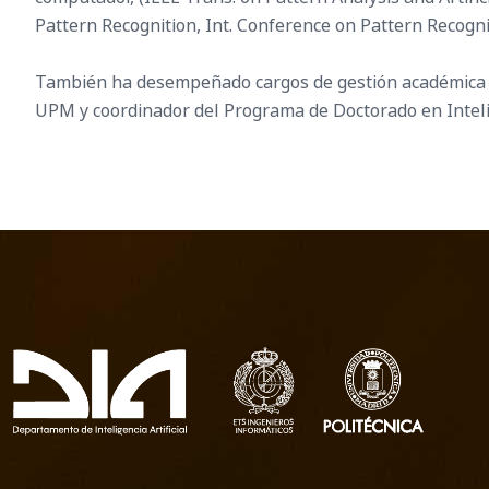
Pattern Recognition, Int. Conference on Pattern Recognit
También ha desempeñado cargos de gestión académica u
UPM y coordinador del Programa de Doctorado en Intelig