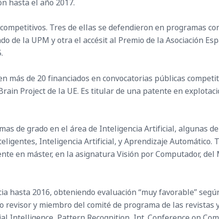
ón hasta el año 2017.
s competitivos. Tres de ellas se defendieron en programas co
do de la UPM y otra el accésit al Premio de la Asociación E
.
 en más de 20 financiados en convocatorias públicas competit
rain Project de la UE. Es titular de una patente en explotac
 de grado en el área de Inteligencia Artificial, algunas de
ligentes, Inteligencia Artificial, y Aprendizaje Automático
nte en máster, en la asignatura Visión por Computador, del M
ia hasta 2016, obteniendo evaluación “muy favorable” segú
o revisor y miembro del comité de programa de las revistas 
cial Intelligence, Pattern Recognition, Int. Conference on C