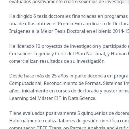
evaluados positivamente cuatro sexenios de investigaci
Ha dirigido 6 tesis doctorales financiadas en programa
una de ellas obtuvo el Premio Extraordinario de Doctora
Imágenes a la Mejor Tesis Doctoral en el bienio 2014-15
Ha liderado 10 proyectos de investigación y participado
Consolider-Ingenio y Cenit del Plan Nacional, y Human B
comercializan resultados de su investigación.
Desde hace más de 25 años imparte docencia en programas
Computacional, Reconocimiento de Formas, Sistemas Inte
años, inicialmente en cursos de doctorado y posteriorme
Learning del Máster EIT in Data Science.
Tiene evaluados positivamente 5 quinquenios de docenc
Habitualmente realiza labores de gestión científica com
computador, (IEEE Trans. on Pattern Analysis and Artifi