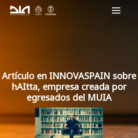
Ir
Main
al
Menu
contenido
Artículo en INNOVASPAIN sobre
hAItta, empresa creada por
egresados del MUIA